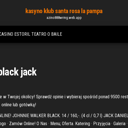
kasyno klub santa rosa la pampa
azino888wrmg.web.app
CASINO ESTORIL TEATRO O BAILE
lack jack
rie w Twojej okolicy! Sprawdź opinie i wybieraj spośród ponad 9500 rest
, online lub gotówką!
LINE! JOHNNIE WALKER BLACK. 14 / 160,-. (4 cl / 0,7 l) JACK DANIEL'S. 
go · Zamów Online! O Nas · Menu; Oferta. Katering · Przyjęcia · Galeri