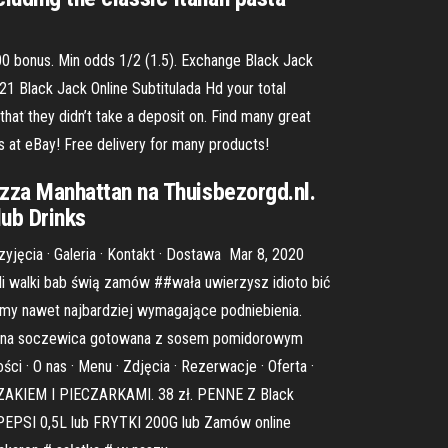
0 bonus. Min odds 1/2 (1.5). Exchange Black Jack
 Black Jack Online Subtitulada Hd your total
that they didn’t take a deposit on. Find many great
 at eBay! Free delivery for many products!
zza Manhattan na Thuisbezorgd.nl.
lub Drinks
yjęcia · Galeria · Kontakt · Dostawa Mar 8, 2020
i walki bab świą zamów ##wała uwierzysz idioto bić
my nawet najbardziej wymagające podniebienia.
zarna soczewica gotowana z sosem pomidorowym
 · O nas · Menu · Zdjęcia · Rezerwacje · Oferta ·
URCZAKIEM I PIECZARKAMI. 38 zł. PENNE Z Black
: PEPSI 0,5L lub FRYTKI 200G lub Zamów online