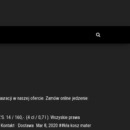
auracji w naszej ofercie. Zamów online jedzenie:
14 / 160,-. (4 cl / 0,7 l ). Wszyskie prawa
a · Kontakt · Dostawa Mar 8, 2020 ##kła kosz mater