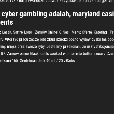
, 173070178 #torro #wdrodze #dowóz #szybkaakcja #pizza #burger #ma
 cyber gambling adalah, maryland casi
ments
asak. Sartre Logo · Zamów Online! O Nas · Menu; Oferta. Katering · Prz
ieru ##orzyć pracu zaczę odd zbud dziedzi późno wydaw dysku taa pobl
y, mięsa oraz świeże ryby. Jesteśmy przekonani, że usatysfakcjonuje
7. Zamów online Black lentils cooked with tomato butter sauce / C
etkami 165. Gentelman Jack 40 ml / 20 zł&nbs