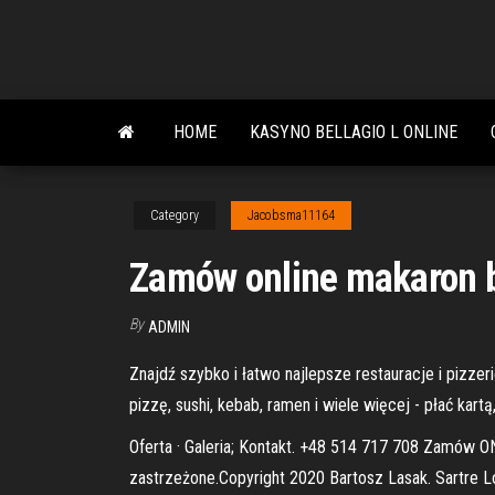
Skip
to
the
content
HOME
KASYNO BELLAGIO L ONLINE
Category
Jacobsma11164
Zamów online makaron b
By
ADMIN
Znajdź szybko i łatwo najlepsze restauracje i pizze
pizzę, sushi, kebab, ramen i wiele więcej - płać kartą
Oferta · Galeria; Kontakt. +48 514 717 708 Zamów ON
zastrzeżone.Copyright 2020 Bartosz Lasak. Sartre Lo