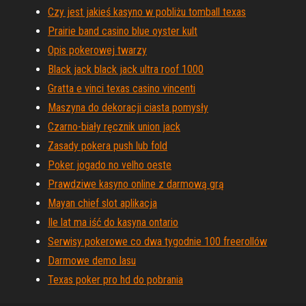
Czy jest jakieś kasyno w pobliżu tomball texas
Prairie band casino blue oyster kult
Opis pokerowej twarzy
Black jack black jack ultra roof 1000
Gratta e vinci texas casino vincenti
Maszyna do dekoracji ciasta pomysły
Czarno-biały ręcznik union jack
Zasady pokera push lub fold
Poker jogado no velho oeste
Prawdziwe kasyno online z darmową grą
Mayan chief slot aplikacja
Ile lat ma iść do kasyna ontario
Serwisy pokerowe co dwa tygodnie 100 freerollów
Darmowe demo lasu
Texas poker pro hd do pobrania