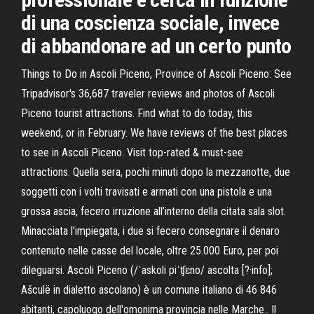
di una coscienza sociale, invece
di abbandonare ad un certo punto
Things to Do in Ascoli Piceno, Province of Ascoli Piceno: See
Tripadvisor's 36,687 traveler reviews and photos of Ascoli
Piceno tourist attractions. Find what to do today, this
weekend, or in February. We have reviews of the best places
to see in Ascoli Piceno. Visit top-rated & must-see
attractions. Quella sera, pochi minuti dopo la mezzanotte, due
soggetti con i volti travisati e armati con una pistola e una
grossa ascia, fecero irruzione all’interno della citata sala slot.
Minacciata l’impiegata, i due si fecero consegnare il denaro
contenuto nelle casse del locale, oltre 25.000 Euro, per poi
dileguarsi. Ascoli Piceno (/ˈaskoli piˈʧɛno/ ascolta [?·info];
Ašculë in dialetto ascolano) è un comune italiano di 46 846
abitanti, capoluogo dell'omonima provincia nelle Marche.. Il