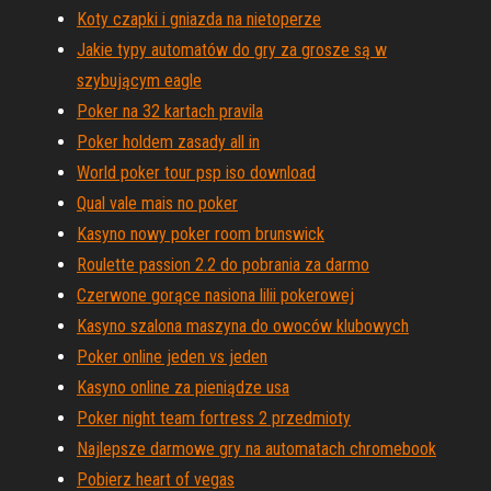
Koty czapki i gniazda na nietoperze
Jakie typy automatów do gry za grosze są w
szybującym eagle
Poker na 32 kartach pravila
Poker holdem zasady all in
World poker tour psp iso download
Qual vale mais no poker
Kasyno nowy poker room brunswick
Roulette passion 2.2 do pobrania za darmo
Czerwone gorące nasiona lilii pokerowej
Kasyno szalona maszyna do owoców klubowych
Poker online jeden vs jeden
Kasyno online za pieniądze usa
Poker night team fortress 2 przedmioty
Najlepsze darmowe gry na automatach chromebook
Pobierz heart of vegas