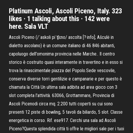
Platinum Ascoli, Ascoli Piceno, Italy. 323
likes · 1 talking about this · 142 were
here. Sala VLT
Ascoli Piceno (/ˈaskoli piˈʧɛno/ ascolta [?·info]; Ašculë in
dialetto ascolano) è un comune italiano di 46 846 abitanti,
capoluogo dell'omonima provincia nelle Marche.. Il centro
storico è costruito quasi interamente in travertino e in esso si
trova la rinascimentale piazza del Popolo.Sede vescovile,
conserva diverse torri gentilizie e campanarie e per questo è
chiamata la Città Un ultima sala adibita ad area gioco con 3
slot completa l'attività. 63066, Grottammare, Provincia di
Ascoli Picenodi circa mq. 2.200 tutti coperti su cui sono
presenti 12 piste di bowling, 5 tavoli da biliardo, 5 slot. Classe
energetica in corso. Rif. ese917. Cerchi una sala ad Ascoli
Piceno?Questa splendida città ti offre le migliori sale per i tuoi