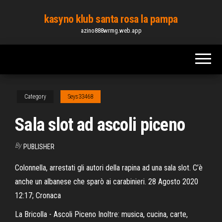
Skip
kasyno klub santa rosa la pampa
to
azino888wrmg.web.app
the
content
Category
Seys33468
Sala slot ad ascoli piceno
By
PUBLISHER
Colonnella, arrestati gli autori della rapina ad una sala slot. C’è
anche un albanese che sparò ai carabinieri. 28 Agosto 2020
12:17; Cronaca
La Bricolla - Ascoli Piceno Inoltre: musica, cucina, carte,